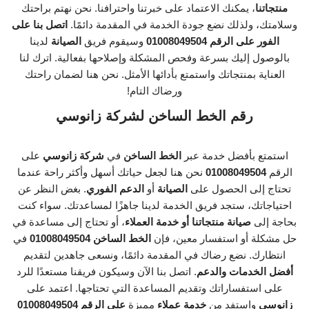
منتجاتنا
، يمكنك الاعتماد على خبرتنا واحترافنا. نحن نهتم براحتك
وسلامتك، ولذلك نضع جودة الخدمة في المقدمة دائمًا.
اتصل بنا على
الفور على الرقم 01008049504
وسيقوم فريق
الصيانة
لدينا
بالوصول إليك بسرعة وفحص المشكلة وإصلاحها بفعالية. اترك لنا
العناية بمنتجاتك واستمتع بأدائها الأمثل. نحن هنا لضمان راحتك
ورضاك التام!
رقم الخط الساخن لشركة زانوسي
استمتع بأفضل خدمة عبر
الخط الساخن
في
شركة زانوسي
على
الرقم
01008049504
نحن هنا لجعل حياتك أسهل وأكثر راحة عندما
تحتاج إلى الحصول على
الصيانة
أو
الدعم الفوري
. بغض النظر عن
احتياجاتك، ستجد فريق الخدمة لدينا جاهزًا لمساعدتك. سواء كنت
بحاجة إلى
صيانة منتجاتنا أو خدمة العملاء
، أو تحتاج إلى مساعدة في
حل مشكلة أو استفسار معين، فإن
الخط الساخن 01008049504
في
انتظارك. نضع رضاك في المقدمة دائمًا، ونسعى جاهدين لتقديم
أفضل الخدمات والدعم
. اتصل بنا الآن وسيكون فريقنا مستعدًا للرد
على استفساراتك وتقديم المساعدة التي تحتاجها. اعتمد على
زانوسي
واستفد من
خدمة عملاء
مميزة
على الرقم 01008049504