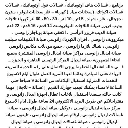
برنامج ، غسالات هاف اوتوماتيك ، غسالات فول اوتوماتيك ، غسالات
غسالات اكواتك، (سخانات مياه ( كهرباء – غاز سخانات ابولو ، ستون
، دجيتال ، غاز ، شيلد , 5 لتر , 10 لتر ، 30 ، 50 ، 60 لتر كهرباء ثلاجات
وديب فريزر صيانة الثلاجات النوفروست 14 قدم ، 16 قدم ، 22 قدم
صيانة الديب فريزر الرأسي ، الافقي صيانة بوتاجاز زانوسي ،
ميكروويف زانوسي ، افران الكهرباء زانوسي صيانة التكييفات سبليت
زانوسي ، شباك بلازما زانوسي ، جميع موديلات مكانس زانوسي
صيانة ايديال زانوسى مراكز صيانة ايديال زانوسى المنتشرة بجميع
انحاء الجمهورية صيانة ايديال المركز الرئيسى القاهرة و الجيزة ــ
فـــى حالة انشغال الخطوط يرجى الاتصال على رقم الخدمة السريعة
الريادة تعني المبادرة ودائما لدينا المزيد العمل طوال ايام الاسبوع
للخدمات المنزلية استقبال البلاغات من الساعة 9 صباحا حتي
الساعة 9 مساء يمكنك تجديد جهازك القديم || غسالة – ثلاجة || مهما
كانت حالته يسعدنا استقبال بلاغات اعطال اجهزة ايديال زانوسى و
مقتراحاتكم عن طريق البريد الالكتروني 24 ساعة طوال ايام الاسبوع
مركز صيانة ايديال زانوسى ، توكيل صيانة ايديال زانوسى ، صيانة
غسالات ايديال زانوسى , ارقام صيانة ايديال زانوسى ، تليفون صيانة
ايديال زانوسى ، صيانة غسالات ايديال زانوسى , صيانة ايديال