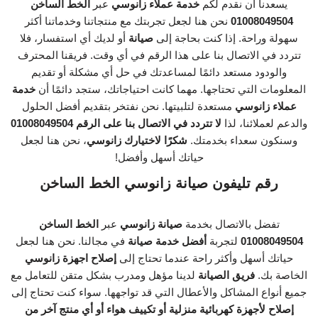
يسعدنا أن نقدم لكم
خدمة عملاء زانوسي
عبر
الخط الساخن
01008049504
نحن هنا لجعل تجربتك مع منتجاتنا وخدماتنا أكثر
سهولة وراحة. إذا كنت بحاجة إلى
صيانة
أو لديك أي استفسار، فلا
تتردد في الاتصال بنا على هذا الرقم في أي وقت. فريقنا المحترف
والودود مستعد دائمًا لمساعدتك في حل أي مشكلة أو تقديم
المعلومات التي تحتاجها. مهما كانت احتياجاتك، ستجد دائمًا أن
خدمة
عملاء زانوسي
مستعدة لتلبيتها. نحن نفتخر بتقديم أفضل الحلول
والدعم لعملائنا، لذا
لا تتردد في الاتصال بنا على الرقم 01008049504
وسنكون سعداء بخدمتك.
شكرًا لاختيارك زانوسي
، نحن هنا لجعل
حياتك أسهل وأفضل!
رقم تليفون صيانة زانوسي الخط الساخن
تفضل بالاتصال بخدمة
صيانة زانوسي
عبر
الخط الساخن
01008049504
لتجربة
أفضل خدمة صيانة
في مجالنا. نحن هنا لجعل
حياتك أسهل وأكثر راحة عندما تحتاج إلى
إصلاح اجهزة زانوسي
الخاصة بك.
فريق الصيانة
لدينا مؤهل ومدرب بشكل متقن للتعامل مع
جميع أنواع المشاكل والأعطال التي قد تواجهها. سواء كنت تحتاج إلى
إصلاح لأجهزة كهربائية منزلية أو تكييف هواء أو أي منتج آخر من