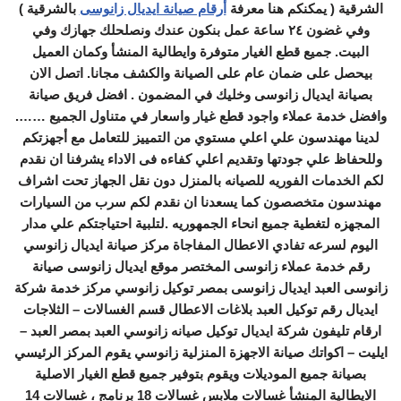
الشرقية ( يمكنكم هنا معرفة
أرقام صيانة ايديال زانوسى
بالشرقية )
وفي غضون ٢٤ ساعة عمل بنكون عندك ونصلحلك جهازك وفي
البيت. جميع قطع الغيار متوفرة وايطالية المنشأ وكمان العميل
بيحصل على ضمان عام على الصيانة والكشف مجانا. اتصل الان
بصيانة ايديال زانوسى وخليك في المضمون . افضل فريق صيانة
وافضل خدمة عملاء واجود قطع غيار واسعار في متناول الجميع …….
لدينا مهندسون علي اعلي مستوي من التمييز للتعامل مع أجهزتكم
وللحفاظ علي جودتها وتقديم اعلي كفاءه فى الاداء يشرفنا ان نقدم
لكم الخدمات الفوريه للصيانه بالمنزل دون نقل الجهاز تحت اشراف
مهندسون متخصصون كما يسعدنا ان نقدم لكم سرب من السيارات
المجهزه لتغطية جميع انحاء الجمهوريه .لتلبية احتياجتكم علي مدار
اليوم لسرعه تفادي الاعطال المفاجاة مركز صيانة ايديال زانوسي
رقم خدمة عملاء زانوسى المختصر موقع ايديال زانوسى صيانة
زانوسى العبد ايديال زانوسى بمصر توكيل زانوسي مركز خدمة شركة
ايديال رقم توكيل العبد بلاغات الاعطال قسم الغسالات – الثلاجات
ارقام تليفون شركة ايديال توكيل صيانه زانوسي العبد بمصر العبد –
ايليت – اكواتك صيانة الاجهزة المنزلية زانوسي يقوم المركز الرئيسي
بصيانة جميع الموديلات ويقوم بتوفير جميع قطع الغيار الاصلية
الايطالية المنشأ غسالات ملابس غسالات 18 برنامج ، غسالات 14