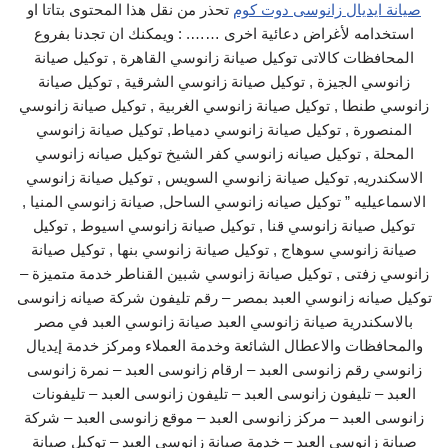
صيانة ايديال زانوسى دوت كوم
تحذر من نقل هذا المحتوى بتاتا او
استخدامه لأغراض دعائية اخرى ……. : ويمكنك ان تجدنا بفروع
المحافظات كالاتى توكيل صيانة زانوسي القاهرة , توكيل صيانة
زانوسي الجيزة , توكيل صيانة زانوسي الشرقية , توكيل صيانة
زانوسي طنطا , توكيل صيانة زانوسي الغربية , توكيل صيانة زانوسي
المنصورة , توكيل صيانة زانوسي دمياط, توكيل صيانة زانوسي
المحلة , توكيل صيانه زانوسي كفر الشيخ توكيل صيانه زانوسي
الاسكندريه, توكيل صيانة زانوسي السويس , توكيل صيانة زانوسي
الاسماعيليه ” توكيل صيانه زانوسي الساحل, صيانة زانوسي المنيا ,
توكيل صيانة زانوسي قنا , توكيل صيانة زانوسي اسيوط , توكيل
صيانة زانوسي سوهاج , توكيل صيانة زانوسي بنها , توكيل صيانة
زانوسي زفتى , توكيل صيانة زانوسي شبين القناطر خدمة متميزة –
توكيل صيانه زانوسي العبد بمصر – رقم تليفون شركة صيانه زانوسى
بالاسكندرية صيانة زانوسي العبد صيانة زانوسي العبد في مصر
والمحافظات والاعطال الشائعة وخدمة العملاء ومركز خدمة إيديال
زانوسي رقم زانوسى العبد – ارقام زانوسى العبد – نمرة زانوسى
العبد – تليفون زانوسى العبد – تليفون زانوسى العبد – تليفونات
زانوسى العبد – مركز زانوسى العبد – موقع زانوسى العبد – شركة
صيانة زانوسى العبد – خدمة صيانة زانوسى العبد – توكيل صيانة