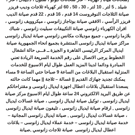
شيلد , 5 لتر , 10 لتر ، 30 ، 50 ، 60 لتر كهرباء ثلاجات وديب فريزر
صيانة الثلاجات النوفروست 14 قدم ، 16 قدم ، 22 قدم صيانة الديب
فريزر الرأسي ، الافقي صيانة بوتاجاز زانوسي ، ميكروويف زانوسي ،
افران الكهرباء زانوسي صيانة التكييفات سبليت زانوسي ، شباك
بلازما زانوسي ، جميع موديلات مكانس زانوسي صيانة ايديال زانوسى
مراكز صيانة ايديال زانوسى المنتشرة بجميع انحاء الجمهورية صيانة
ايديال المركز الرئيسى القاهرة و الجيزة ــ فـــى حالة انشغال
الخطوط يرجى الاتصال على رقم الخدمة السريعة الريادة تعني
المبادرة ودائما لدينا المزيد العمل طوال ايام الاسبوع للخدمات
المنزلية استقبال البلاغات من الساعة 9 صباحا حتي الساعة 9 مساء
يمكنك تجديد جهازك القديم || غسالة – ثلاجة || مهما كانت حالته
يسعدنا استقبال بلاغات اعطال اجهزة ايديال زانوسى و مقتراحاتكم
عن طريق البريد الالكتروني 24 ساعة طوال ايام الاسبوع مركز صيانة
ايديال زانوسى ، توكيل صيانة ايديال زانوسى ، صيانة غسالات ايديال
زانوسى , ارقام صيانة ايديال زانوسى ، تليفون صيانة ايديال زانوسى
، صيانة غسالات ايديال زانوسى , صيانة ايديال زانوسى المجانية –
خدمة صيانة ايديال زانوسى – خدمة عملاء ايديال زانوسى – بلاغات
اعطال ايديال زانوسى ​ ​صيانة ثلاجات زانوسي ,صيانة