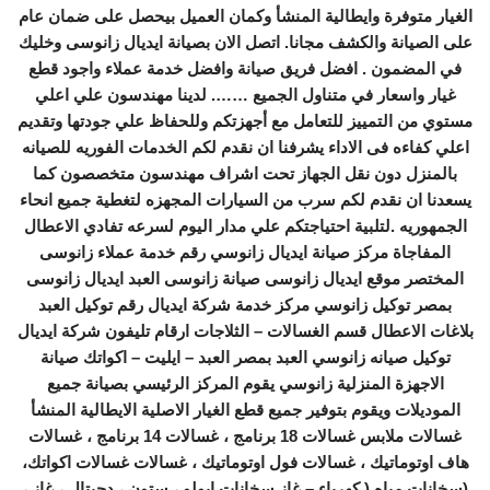
الغيار متوفرة وايطالية المنشأ وكمان العميل بيحصل على ضمان عام
على الصيانة والكشف مجانا. اتصل الان بصيانة ايديال زانوسى وخليك
في المضمون . افضل فريق صيانة وافضل خدمة عملاء واجود قطع
غيار واسعار في متناول الجميع ……. لدينا مهندسون علي اعلي
مستوي من التمييز للتعامل مع أجهزتكم وللحفاظ علي جودتها وتقديم
اعلي كفاءه فى الاداء يشرفنا ان نقدم لكم الخدمات الفوريه للصيانه
بالمنزل دون نقل الجهاز تحت اشراف مهندسون متخصصون كما
يسعدنا ان نقدم لكم سرب من السيارات المجهزه لتغطية جميع انحاء
الجمهوريه .لتلبية احتياجتكم علي مدار اليوم لسرعه تفادي الاعطال
المفاجاة مركز صيانة ايديال زانوسي رقم خدمة عملاء زانوسى
المختصر موقع ايديال زانوسى صيانة زانوسى العبد ايديال زانوسى
بمصر توكيل زانوسي مركز خدمة شركة ايديال رقم توكيل العبد
بلاغات الاعطال قسم الغسالات – الثلاجات ارقام تليفون شركة ايديال
توكيل صيانه زانوسي العبد بمصر العبد – ايليت – اكواتك صيانة
الاجهزة المنزلية زانوسي يقوم المركز الرئيسي بصيانة جميع
الموديلات ويقوم بتوفير جميع قطع الغيار الاصلية الايطالية المنشأ
غسالات ملابس غسالات 18 برنامج ، غسالات 14 برنامج ، غسالات
هاف اوتوماتيك ، غسالات فول اوتوماتيك ، غسالات غسالات اكواتك،
(سخانات مياه ( كهرباء – غاز سخانات ابولو ، ستون ، دجيتال ، غاز ،