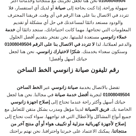
01008049504
نحن هنا لجعل تجربتك مع منتجاتنا وخدماتنا أكثر
سهولة وراحة. إذا كنت بحاجة إلى
صيانة
أو لديك أي استفسار، فلا
تتردد في الاتصال بنا على هذا الرقم في أي وقت. فريقنا المحترف
والودود مستعد دائمًا لمساعدتك في حل أي مشكلة أو تقديم
المعلومات التي تحتاجها. مهما كانت احتياجاتك، ستجد دائمًا أن
خدمة
عملاء زانوسي
مستعدة لتلبيتها. نحن نفتخر بتقديم أفضل الحلول
والدعم لعملائنا، لذا
لا تتردد في الاتصال بنا على الرقم 01008049504
وسنكون سعداء بخدمتك.
شكرًا لاختيارك زانوسي
، نحن هنا لجعل
حياتك أسهل وأفضل!
رقم تليفون صيانة زانوسي الخط الساخن
تفضل بالاتصال بخدمة
صيانة زانوسي
عبر
الخط الساخن
01008049504
لتجربة
أفضل خدمة صيانة
في مجالنا. نحن هنا لجعل
حياتك أسهل وأكثر راحة عندما تحتاج إلى
إصلاح اجهزة زانوسي
الخاصة بك.
فريق الصيانة
لدينا مؤهل ومدرب بشكل متقن للتعامل مع
جميع أنواع المشاكل والأعطال التي قد تواجهها. سواء كنت تحتاج إلى
إصلاح لأجهزة كهربائية منزلية أو تكييف هواء أو أي منتج آخر من
منتجاتنا
، يمكنك الاعتماد على خبرتنا واحترافنا. نحن نهتم براحتك