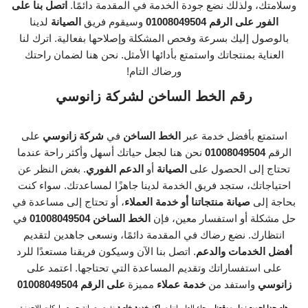
وسلامتك، ولذلك نضع جودة الخدمة في المقدمة دائمًا.
اتصل بنا على
الفور على الرقم 01008049504
وسيقوم فريق
الصيانة
لدينا
بالوصول إليك بسرعة وفحص المشكلة وإصلاحها بفعالية. اترك لنا
العناية بمنتجاتك واستمتع بأدائها الأمثل. نحن هنا لضمان راحتك
ورضاك التام!
رقم الخط الساخن لشركة زانوسي
استمتع بأفضل خدمة عبر
الخط الساخن
في
شركة زانوسي
على
الرقم
01008049504
نحن هنا لجعل حياتك أسهل وأكثر راحة عندما
تحتاج إلى الحصول على
الصيانة
أو
الدعم الفوري
. بغض النظر عن
احتياجاتك، ستجد فريق الخدمة لدينا جاهزًا لمساعدتك. سواء كنت
بحاجة إلى
صيانة منتجاتنا أو خدمة العملاء
، أو تحتاج إلى مساعدة في
حل مشكلة أو استفسار معين، فإن
الخط الساخن 01008049504
في
انتظارك. نضع رضاك في المقدمة دائمًا، ونسعى جاهدين لتقديم
أفضل الخدمات والدعم
. اتصل بنا الآن وسيكون فريقنا مستعدًا للرد
على استفساراتك وتقديم المساعدة التي تحتاجها. اعتمد على
زانوسي
واستفد من
خدمة عملاء
مميزة
على الرقم 01008049504
هام جدا لجميع زوار موقعنا
برجاء العلم اننا
مراكز خدمة خاصة
نقوم بصيانة جميع ماركات الاجهزة